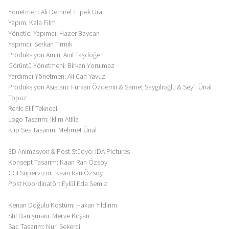
Yönetmen: Ali Demirel + İpek Ural
Yapım: Kala Film
Yönetici Yapımcı: Hazer Baycan
Yapımcı: Serkan Tırmık
Prodüksiyon Amiri: Anıl Taşdöğen
Görüntü Yönetmeni: Birkan Yorulmaz
Yardımcı Yönetmen: Ali Can Yavuz
Prodüksiyon Asistanı: Furkan Özdemir & Samet Saygılıoğlu & Seyfi Ünal
Topuz
Renk: Elif Tekneci
Logo Tasarım: İklim Atilla
Klip Ses Tasarım: Mehmet Ünal
3D Animasyon & Post Stüdyo: IDA Pictures
Konsept Tasarım: Kaan Ran Özsoy
CGI Süpervizör: Kaan Ran Özsoy
Post Koordinatör: Eylül Eda Semiz
Kenan Doğulu Kostüm: Hakan Yıldırım
Stil Danışmanı: Merve Kırşan
Saç Tasarım: Nuri Şekerci