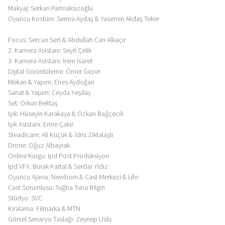
Makyaj: Serkan Parmaksızoğlu
Oyuncu Kostüm: Semra Aydaş & Yasemin Akdaş Teker
Focus: Sercan Sert & Abdullah Can Alkaçır
2. Kamera Asistanı: Seyit Çelik
3. Kamera Asistanı: İrem İsaret
Dijital Görüntüleme: Ömer Gezer
Mekan & Yapım: Enes Aydoğan
Sanat & Yapım: Ceyda Yeşilay
Set: Orkun Bektaş
Işık: Hüseyin Karakaya & Özkan Bağçecik
Işık Asistanı: Emre Çakır
Steadicam: Ali Küçük & İdris Zıktalaşlı
Drone: Oğuz Albayrak
Online Kurgu: Ipd Post Prodüksiyon
Ipd VFX: Burak Kartal & Serdar Yldız
Oyuncu Ajansı: Newborn & Cast Merkezi & Life
Cast Sorumlusu: Tuğba Tuna Bilgin
Stüdyo: SVC
Kiralama: Filmarka & MTN
Görsel Senaryo Taslağı: Zeynep Uslu